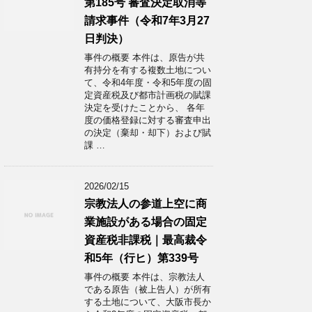
第185号 審査決定取消等
請求事件（令和7年3月27
日判決）
事件の概要 本件は、原告が共
有持分を有する複数土地につい
て、令和4年度・令和5年度の固
定資産税及び都市計画税の賦課
決定を受けたことから、 各年
度の価格登録に対する審査申出
の決定（棄却・却下）および賦
課 …
2026/02/15
宗教法人の参道上空に商
業施設がある場合の固定
資産税非課税｜最高裁令
和5年（行ヒ）第339号
事件の概要 本件は、宗教法人
である原告（被上告人）が所有
する土地について、大阪市長か