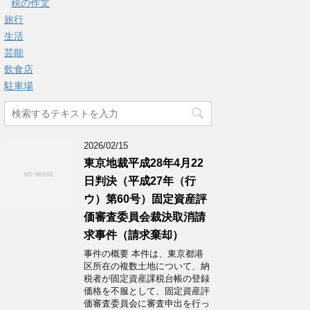
税の作文
旅行
生活
芸能
飲食店
駐車場
2026/02/15
東京地裁平成28年4月22
日判決（平成27年（行
ウ）第60号）固定資産評
価審査委員会裁決取消請
求事件（請求棄却）
事件の概要 本件は、東京都港
区所在の複数土地について、納
税者が固定資産課税台帳の登録
価格を不服として、固定資産評
価審査委員会に審査申出を行っ