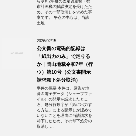
ら令和2年度の固定資産税・都
市計画税の賦課決定を受けたた
め、その一部取消しを求めた事
案です。 争点の中心は、当該
土地 …
2026/02/15
公文書の電磁的記録は
「紙出力のみ」で足りる
か｜岡山地裁令和7年（行
ウ）第10号（公文書開示
請求却下処分取消）
事件の概要 本件は、原告が地
番図電子データ（シェープファ
イル）の開示を請求したとこ
ろ、処分行政庁が「紙に出力す
る方法」による開示しか認めて
いないことを理由に当該請求を
却下したため、その却下処分の
取消し …