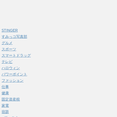
STINGER
すみっコ写真部
グルメ
スポーツ
スマートドラッグ
テレビ
ハロウィン
パワーポイント
ファッション
仕事
健康
固定資産税
家電
宿題