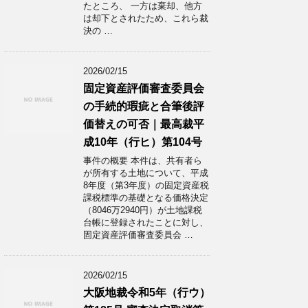
たところ、 一方は棄却、他方
は却下とされたため、これら裁
決の …
2026/02/15
固定資産評価審査委員会
の手続的瑕疵と合筆後評
価替えの可否｜最高裁平
成10年（行ヒ）第104号
事件の概要 本件は、共有者ら
が所有する土地について、平成
8年度（第3年度）の固定資産税
課税標準の基礎となる価格決定
（8046万2940円）が土地課税
台帳に登録されたことに対し、
固定資産評価審査委員会 …
2026/02/15
大阪地裁令和5年（行ウ）